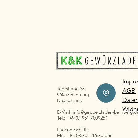
Impr
Jäckstraße 58,
AGB
96052 Bamberg
Daten
Deutschland
Wider
E-Mail:
info@gewuerzladen-bamberg.d
Tel.: +49 (0) 951 7009251
Ladengeschäft:
Mo. – Fr. 08:30 – 16:30 Uhr