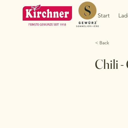
Start
Lad
< Back
Chili -