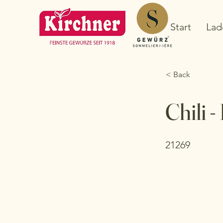
Start
Lad
< Back
Chili -
21269