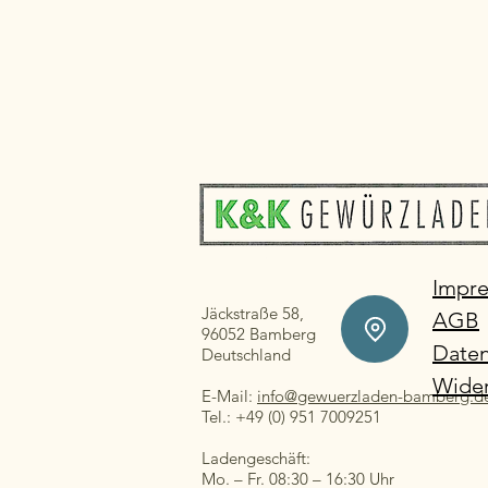
Impr
Jäckstraße 58,
AGB
96052 Bamberg
Daten
Deutschland
Wider
E-Mail:
info@gewuerzladen-bamberg.d
Tel.: +49 (0) 951 7009251
Ladengeschäft:
Mo. – Fr. 08:30 – 16:30 Uhr