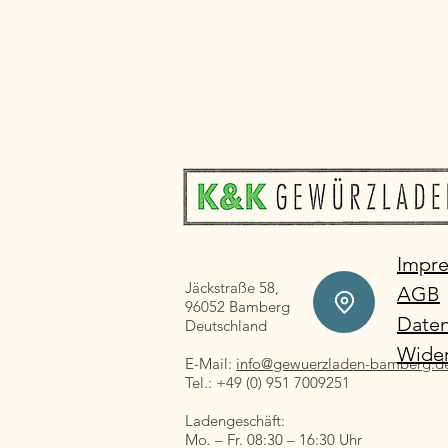
Impr
Jäckstraße 58,
AGB
96052 Bamberg
Daten
Deutschland
Wider
E-Mail:
info@gewuerzladen-bamberg.d
Tel.: +49 (0) 951 7009251
Ladengeschäft:
Mo. – Fr. 08:30 – 16:30 Uhr