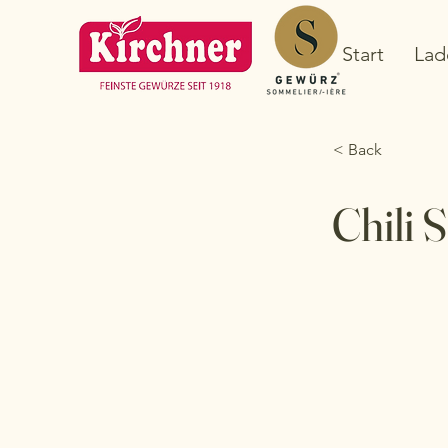
Start
Lad
< Back
Chili S