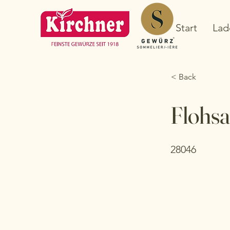
Start
Lad
< Back
Flohs
28046