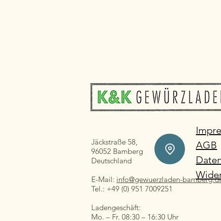
Impr
Jäckstraße 58,
AGB
96052 Bamberg
Daten
Deutschland
Wider
E-Mail:
info@gewuerzladen-bamberg.d
Tel.: +49 (0) 951 7009251
Ladengeschäft:
Mo. – Fr. 08:30 – 16:30 Uhr