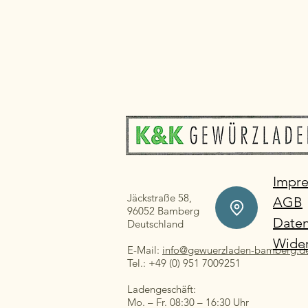
Impr
Jäckstraße 58,
AGB
96052 Bamberg
Daten
Deutschland
Wider
E-Mail:
info@gewuerzladen-bamberg.d
Tel.: +49 (0) 951 7009251
Ladengeschäft:
Mo. – Fr. 08:30 – 16:30 Uhr