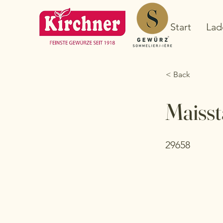
Start
Lad
< Back
Maisst
29658