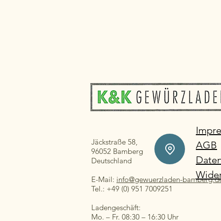
Impr
Jäckstraße 58,
AGB
96052 Bamberg
Daten
Deutschland
Wider
E-Mail:
info@gewuerzladen-bamberg.d
Tel.: +49 (0) 951 7009251
Ladengeschäft:
Mo. – Fr. 08:30 – 16:30 Uhr