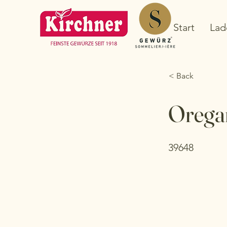
Start
Lad
< Back
Oregan
39648