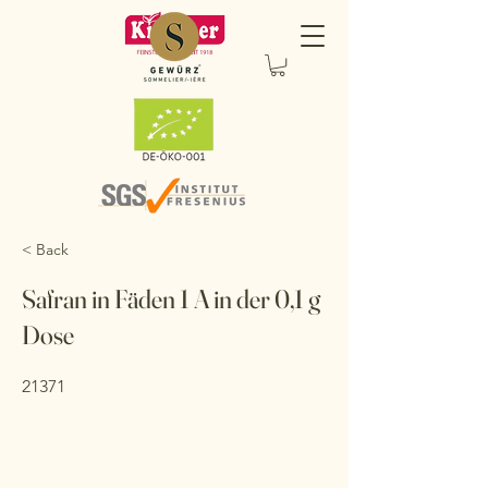
< Back
Safran in Fäden 1 A in der 0,1 g
Dose
21371