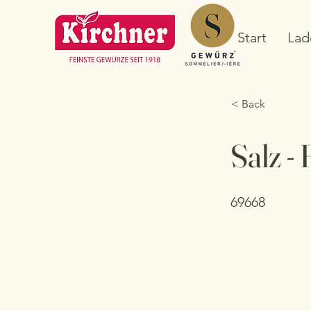
Start
Lad
< Back
Salz -
69668