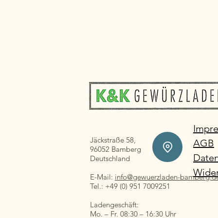
Impr
Jäckstraße 58,
AGB
96052 Bamberg
Daten
Deutschland
Wider
E-Mail:
info@gewuerzladen-bamberg.d
Tel.: +49 (0) 951 7009251
Ladengeschäft:
Mo. – Fr. 08:30 – 16:30 Uhr