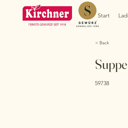
Start
Lad
< Back
Suppe
59738