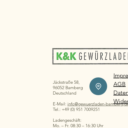
Impr
Jäckstraße 58,
AGB
96052 Bamberg
Daten
Deutschland
Wider
E-Mail:
info@gewuerzladen-bamberg.d
Tel.: +49 (0) 951 7009251
Ladengeschäft:
Mo. – Fr. 08:30 – 16:30 Uhr