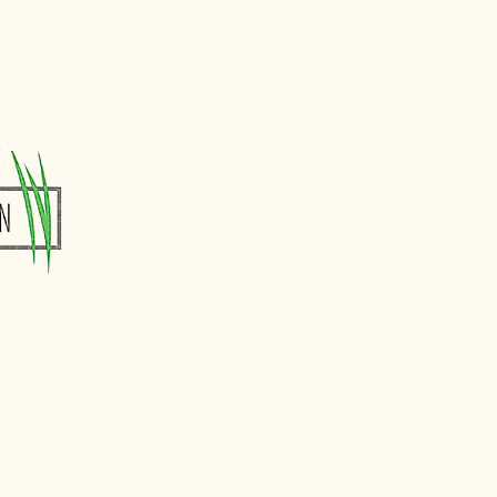
essum
schutzerklärung
rufsbelehrung
e