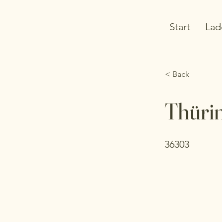
Start
Lad
< Back
Thüri
36303