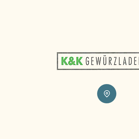
Impr
AGB
Daten
Wider
info@gewuerzladen-bamberg.d