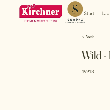
Start
Lad
< Back
Wild -
49918