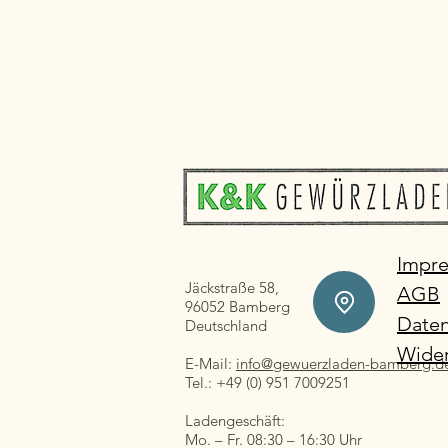
Impr
Jäckstraße 58,
AGB
96052 Bamberg
Daten
Deutschland
Wider
E-Mail:
info@gewuerzladen-bamberg.d
Tel.: +49 (0) 951 7009251
Ladengeschäft:
Mo. – Fr. 08:30 – 16:30 Uhr