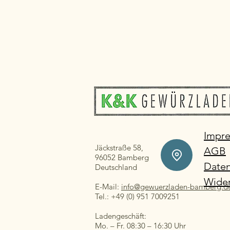
Impr
Jäckstraße 58,
AGB
96052 Bamberg
Daten
Deutschland
Wider
E-Mail:
info@gewuerzladen-bamberg.d
Tel.: +49 (0) 951 7009251
Ladengeschäft:
Mo. – Fr. 08:30 – 16:30 Uhr