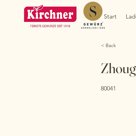
Start
Lad
< Back
Zhoug
80041